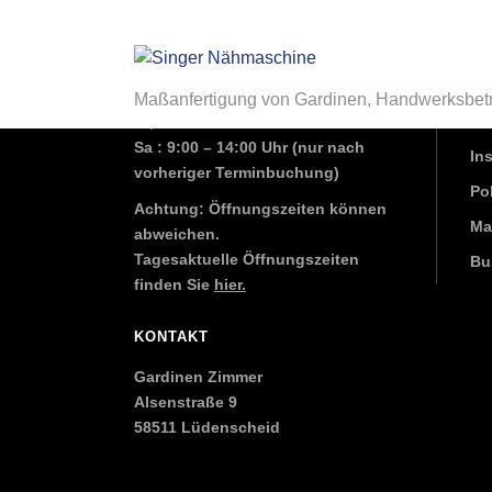
ÖFFNUNGSZEITEN
LE
Mo + Mi: 8:30 – 17:00 Uhr
Ga
Maßanfertigung von Gardinen, Handwerksbet
So
Di, Do + Fr: 8:30 – 18:00 Uhr
Sa : 9:00 – 14:00 Uhr (nur nach
In
vorheriger
Terminbuchung
)
Pol
Achtung: Öffnungszeiten können
Ma
abweichen.
Tagesaktuelle Öffnungszeiten
Bu
finden Sie
hier.
KONTAKT
Gardinen Zimmer
Alsenstraße 9
58511 Lüdenscheid