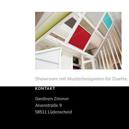
ÖFFNUNGSZEITEN
LE
Mo + Mi: 8:30 – 17:00 Uhr
Ga
So
Di, Do + Fr: 8:30 – 18:00 Uhr
Sa : 9:00 – 14:00 Uhr (nur nach
Ins
vorheriger
Terminbuchung
)
Pol
Achtung: Öffnungszeiten können
Ma
abweichen.
Tagesaktuelle Öffnungszeiten
Bu
finden Sie
hier.
Showroom mit Musterbeispielen für Duette, P
KONTAKT
Gardinen Zimmer
Alsenstraße 9
58511 Lüdenscheid