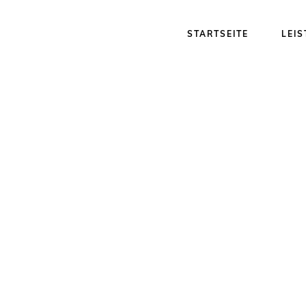
STARTSEITE
LEI
om-11