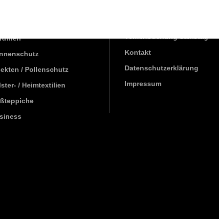
ISTUNGEN
Über uns
Terminbuchung Samstag
rdinen
Kontakt
nnenschutz
Datenschutzerklärung
sekten / Pollenschutz
Impressum
ster- / Heimtextilien
ßteppiche
siness